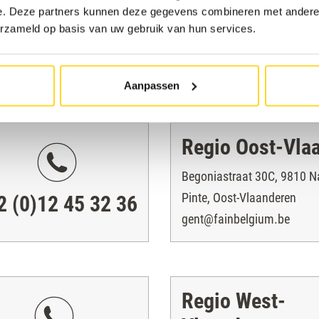
e. Deze partners kunnen deze gegevens combineren met andere i
Langlaarsteenweg 168, 26
erzameld op basis van uw gebruik van hun services.
Aartselaar, Antwerpen
2 (0)2 522 80 22
antwerpen@fainbelgium.b
Aanpassen
Regio Oost-Vla
Begoniastraat 30C, 9810 N
Pinte, Oost-Vlaanderen
2 (0)12 45 32 36
gent@fainbelgium.be
Regio West-