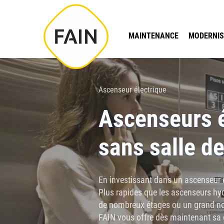
MAINTENANCE
MODERNIS
Ascenseur électrique
Ascenseurs é
sans salle d
En investissant dans un ascenseur é
Plus rapides que les ascenseurs hyd
de nombreux étages ou un grand no
FAIN vous offre dès maintenant sa 