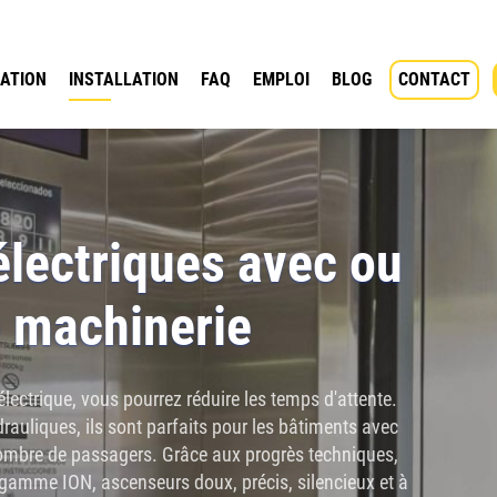
ATION
INSTALLATION
FAQ
EMPLOI
BLOG
CONTACT
lectriques avec ou
e machinerie
lectrique, vous pourrez réduire les temps d'attente.
rauliques, ils sont parfaits pour les bâtiments avec
mbre de passagers. Grâce aux progrès techniques,
gamme ION, ascenseurs doux, précis, silencieux et à