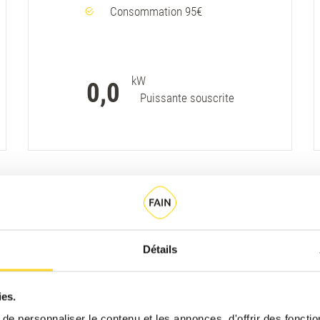
Consommation 95€
kW
0,0
Puissante souscrite
Détails
ies.
e personnaliser le contenu et les annonces, d'offrir des fonctio