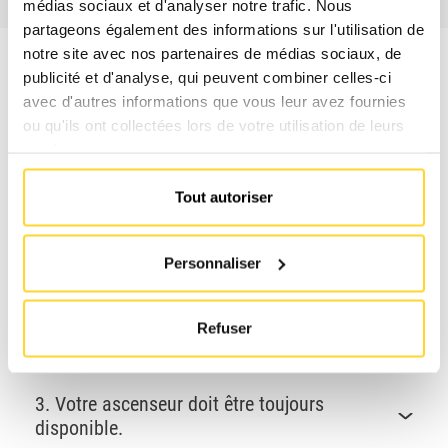
médias sociaux et d'analyser notre trafic. Nous
partageons également des informations sur l'utilisation de
notre site avec nos partenaires de médias sociaux, de
publicité et d'analyse, qui peuvent combiner celles-ci
avec d'autres informations que vous leur avez fournies
Nous respectons nos
ou qu'ils ont collectées lors de votre utilisation de leurs
engagements.
services.
Tout autoriser
1. La sécurité est notre priorité.
Personnaliser
2. Nous sommes les plus rapides pour libérer
les personnes bloquées.
Refuser
3. Votre ascenseur doit être toujours
disponible.