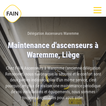
Mont
Délégation Ascenseurs Waremme
Maintenance d'ascenseurs à
Waremme, Liège
Chez FAIN Ascenseurs à Waremme (ancienne délégation
Rensonnet) nous savons que la sécurité et le confort sont
deux parties indissociables d'un même service, c'est
pourquoi, en plus de réaliser une maintenance périodique
de vos installations et équipements, nous sommes
toujours disponibles pour vous aider.